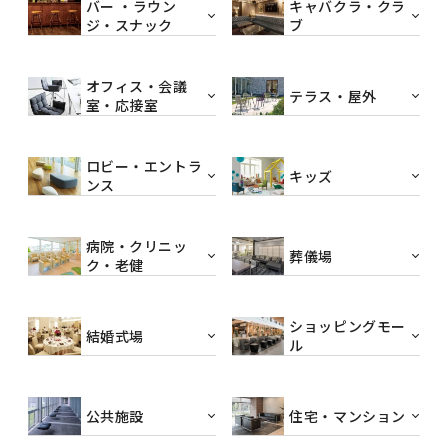
バー ・ラウン
キャバクラ・クラ
ジ・スナック
ブ
オフィス・会議
テラス・屋外
室・応接室
ロビー・エントラ
キッズ
ンス
病院・クリニッ
葬儀場
ク・老健
ショッピングモー
結婚式場
ル
公共施設
住宅・マンション