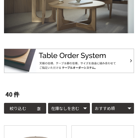
40
件
絞り込む