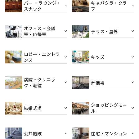
バー ・ラウンジ・
キャバクラ・クラ
スナック
ブ
オフィス・会議
テラス・屋外
室・応接室
ロビー・エントラ
キッズ
ンス
病院・クリニッ
葬儀場
ク・老健
ショッピングモー
結婚式場
ル
公共施設
住宅・マンション