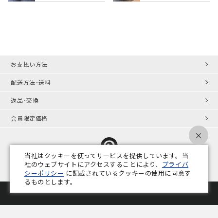
お支払い方法
配送方法･送料
返品･交換
会員限定価格
×
当社はクッキーを使ってサービスを提供しています。当
社のウェブサイトにアクセスすることにより、
プライバ
シーポリシー
に記載されているクッキーの使用に同意す
プライバシーポリシー
特定商取引法
会社概要
業務用家具コラム
るものとします。
Copyright © ADAL CO.,LTD. All Rights Reserved.