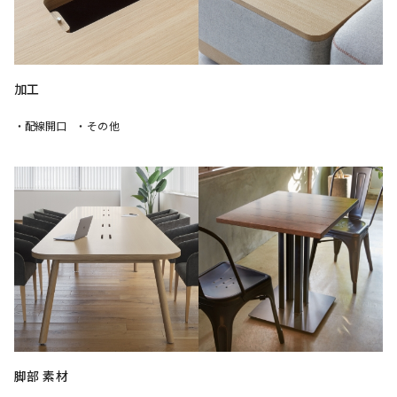
加工
・配線開口
・その他
脚部 素材