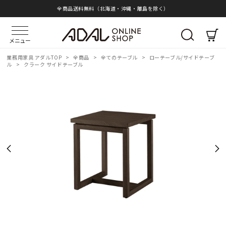
全商品送料無料（北海道・沖縄・離島を除く）
メニュー
業務用家具 アダルTOP
>
全商品
>
全てのテーブル
>
ローテーブル/サイドテーブ
ル
>
クラーク サイドテーブル