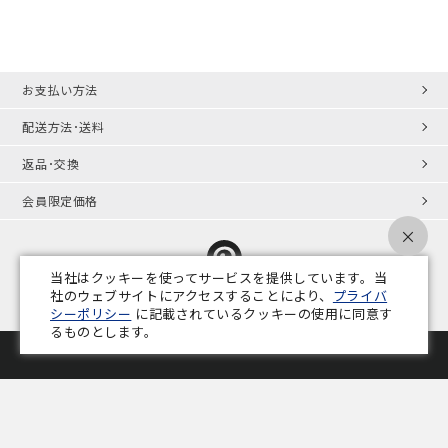
お支払い方法
配送方法･送料
返品･交換
会員限定価格
×
当社はクッキーを使ってサービスを提供しています。当
社のウェブサイトにアクセスすることにより、
プライバ
シーポリシー
に記載されているクッキーの使用に同意す
プライバシーポリシー
特定商取引法
会社概要
業務用家具コラム
るものとします。
Copyright © ADAL CO.,LTD. All Rights Reserved.