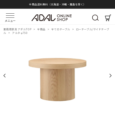
全商品送料無料（北海道・沖縄・離島を除く）
メニュー
業務用家具 アダルTOP
>
全商品
>
全てのテーブル
>
ローテーブル/サイドテーブ
ル
>
アルタ φ750