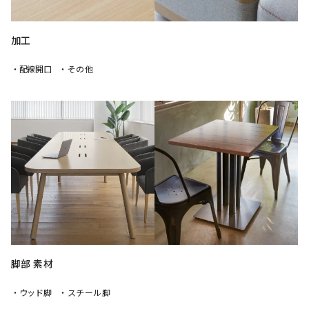
加工
・配線開口
・その他
脚部 素材
・ウッド脚
・スチール脚