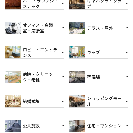
バー ・ラウンジ・
キャバクラ・クラ
スナック
ブ
オフィス・会議
テラス・屋外
室・応接室
ロビー・エントラ
キッズ
ンス
病院・クリニッ
葬儀場
ク・老健
ショッピングモー
結婚式場
ル
公共施設
住宅・マンション