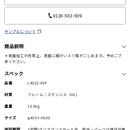
0120-502-939
サンプルについて
商品説明
＊表面加工の性質上、表面に細かいスリ傷がごじあます。予めご了
承ください。
スペック
品番
L4022-45P
材質
フレーム：ステンレス（HL）
重量
10.5kg
サイズ
φ450×H500
保証期間
3年間(クリアランスセール品、部品・パーツは保証対象