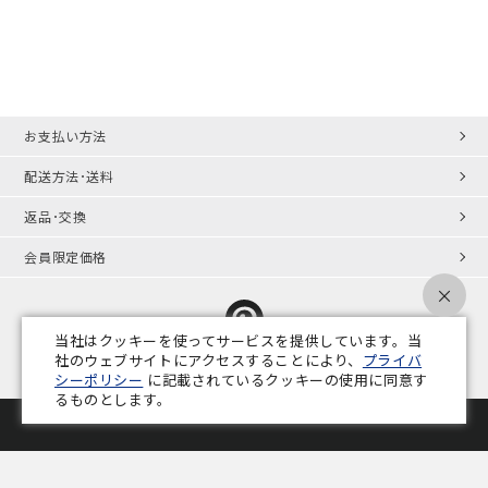
お支払い方法
配送方法･送料
返品･交換
会員限定価格
×
当社はクッキーを使ってサービスを提供しています。当
社のウェブサイトにアクセスすることにより、
プライバ
シーポリシー
に記載されているクッキーの使用に同意す
プライバシーポリシー
特定商取引法
会社概要
業務用家具コラム
るものとします。
Copyright © ADAL CO.,LTD. All Rights Reserved.