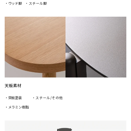
・ウッド脚
・スチール脚
天板素材
・突板塗装
・スチール/その他
・メラミン樹脂