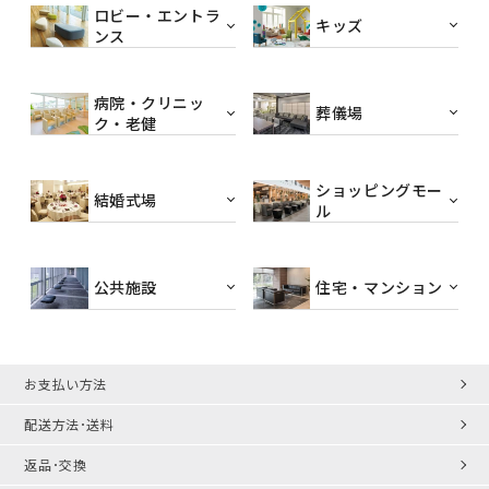
ロビー・エントラ
キッズ
ンス
病院・クリニッ
葬儀場
ク・老健
ショッピングモー
結婚式場
ル
公共施設
住宅・マンション
お支払い方法
配送方法･送料
返品･交換