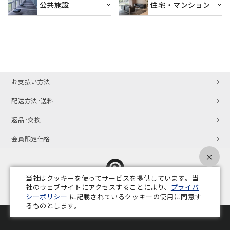
公共施設
住宅・マンション
お支払い方法
配送方法･送料
返品･交換
会員限定価格
×
当社はクッキーを使ってサービスを提供しています。当
社のウェブサイトにアクセスすることにより、
プライバ
シーポリシー
に記載されているクッキーの使用に同意す
プライバシーポリシー
特定商取引法
会社概要
業務用家具コラム
るものとします。
Copyright © ADAL CO.,LTD. All Rights Reserved.