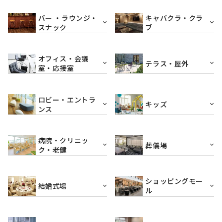
バー ・ラウンジ・
キャバクラ・クラ
スナック
ブ
オフィス・会議
テラス・屋外
室・応接室
ロビー・エントラ
キッズ
ンス
病院・クリニッ
葬儀場
ク・老健
ショッピングモー
結婚式場
ル