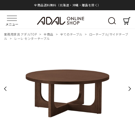
全商品送料無料（北海道・沖縄・離島を除く）
メニュー
業務用家具 アダルTOP
>
全商品
>
全てのテーブル
>
ローテーブル/サイドテーブ
ル
>
レーレ センターテーブル