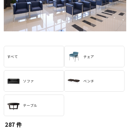
すべて
チェア
ソファ
ベンチ
テーブル
287
件