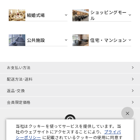
ショッピングモー
結婚式場
ル
公共施設
住宅・マンション
お支払い方法
配送方法･送料
返品･交換
会員限定価格
×
当社はクッキーを使ってサービスを提供しています。当
社のウェブサイトにアクセスすることにより、
プライバ
シーポリシー
に記載されているクッキーの使用に同意す
プライバシーポリシー
特定商取引法
会社概要
業務用家具コラム