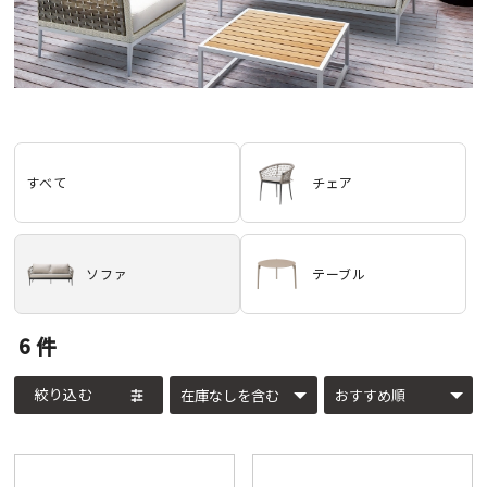
すべて
チェア
ソファ
テーブル
6
件
絞り込む