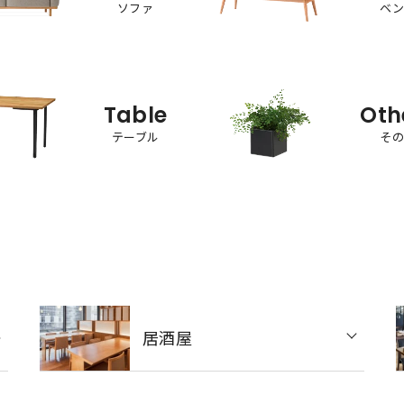
ソファ
ベ
Table
Oth
テーブル
そ
居酒屋