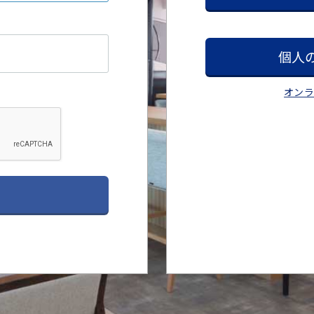
個人
オン