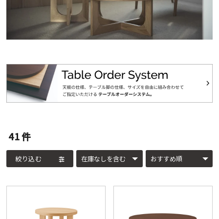
41
件
絞り込む