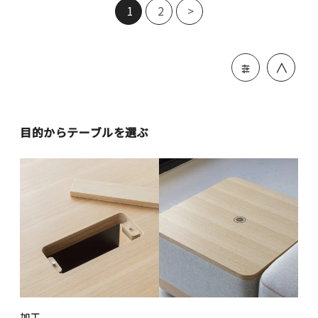
1
2
>
＞
目的からテーブルを選ぶ
加工