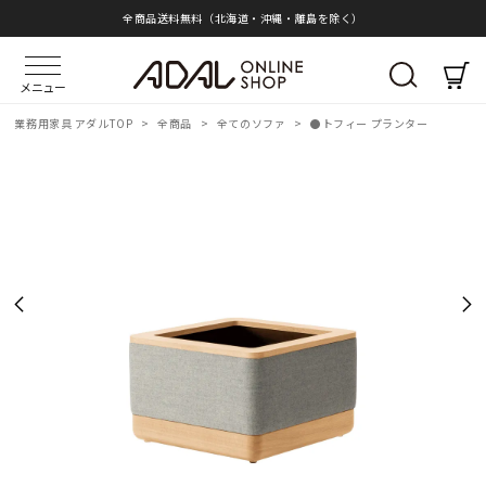
全商品送料無料（北海道・沖縄・離島を除く）
メニュー
業務用家具 アダルTOP
>
全商品
>
全てのソファ
>
●トフィー プランター