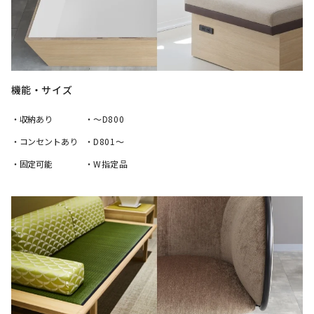
機能・サイズ
・収納あり
・～D800
・コンセントあり
・D801～
・固定可能
・W指定品