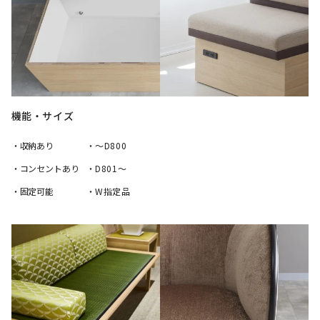
機能・サイズ
・収納あり
・～D800
・コンセントあり
・D801～
・固定可能
・W指定品