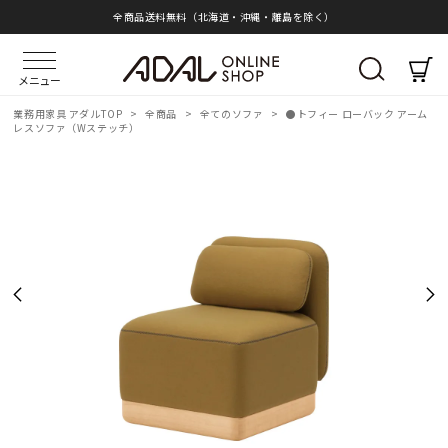
全商品送料無料（北海道・沖縄・離島を除く）
メニュー
業務用家具 アダルTOP
>
全商品
>
全てのソファ
>
●トフィー ローバック アーム
レスソファ（Wステッチ）