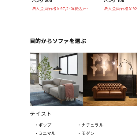
ハング 800
ハング 700
法人会員価格
￥97,240(税込)〜
法人会員価格
￥92
目的からソファを選ぶ
テイスト
・ポップ
・ナチュラル
・ミニマル
・モダン