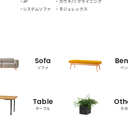
・3P
・カウチ/リクライニング
・システムソファ
・モジュレックス
Sofa
Be
ソファ
ベ
Table
Oth
テーブル
そ