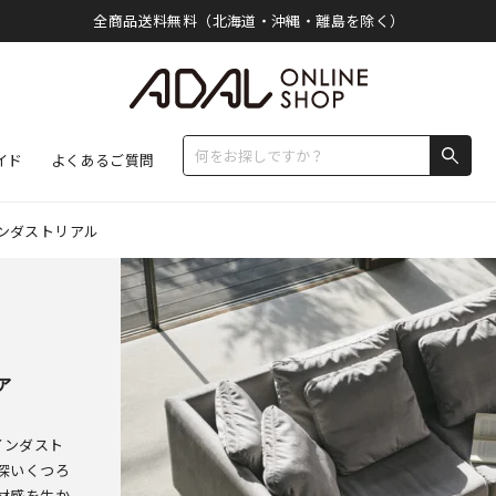
全商品送料無料（北海道・沖縄・離島を除く）
イド
よくあるご質問
ンダストリアル
ァ
インダスト
深いくつろ
材感を生か