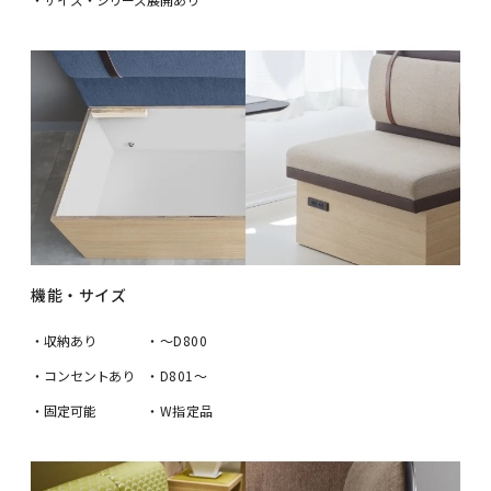
機能・サイズ
・収納あり
・～D800
・コンセントあり
・D801～
・固定可能
・W指定品