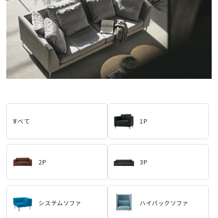
すべて
1P
2P
3P
システムソファ
ハイバックソファ