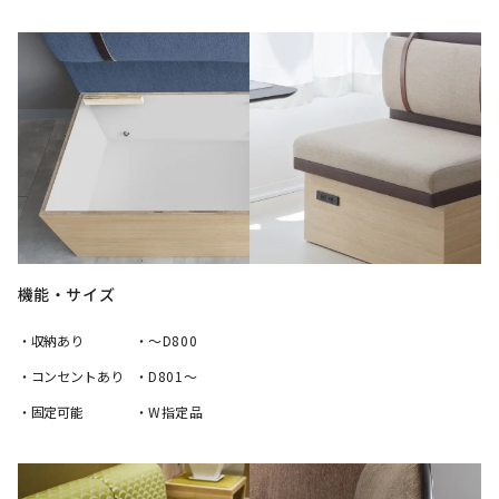
機能・サイズ
・収納あり
・～D800
・コンセントあり
・D801～
・固定可能
・W指定品