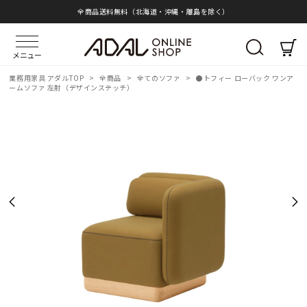
全商品送料無料（北海道・沖縄・離島を除く）
メニュー
業務用家具 アダルTOP
>
全商品
>
全てのソファ
>
●トフィー ローバック ワンア
ームソファ 左肘（デザインステッチ）