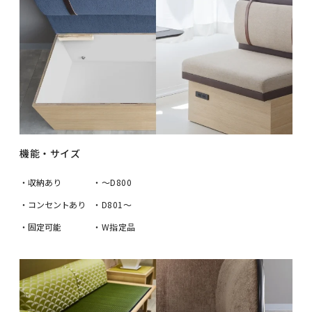
機能・サイズ
・収納あり
・～D800
・コンセントあり
・D801～
・固定可能
・W指定品