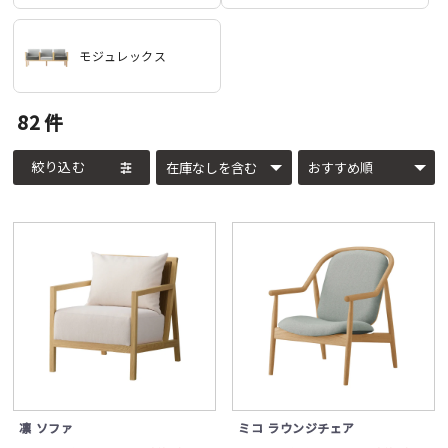
モジュレックス
82
件
絞り込む
凛 ソファ
ミコ ラウンジチェア