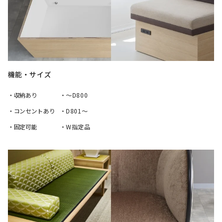
機能・サイズ
・収納あり
・～D800
・コンセントあり
・D801～
・固定可能
・W指定品