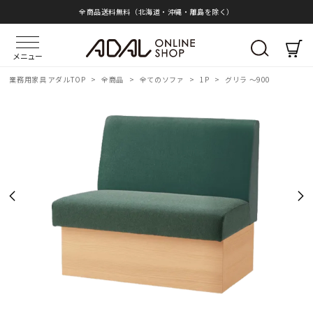
全商品送料無料（北海道・沖縄・離島を除く）
メニュー
業務用家具 アダルTOP
>
全商品
>
全てのソファ
>
1P
>
グリラ ～900