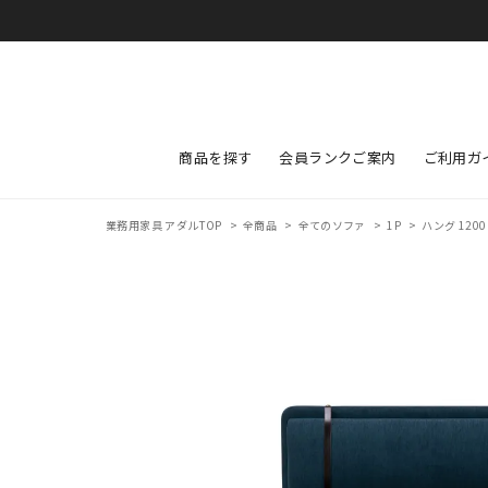
商品を探す
会員ランクご案内
ご利用ガ
業務用家具 アダルTOP
>
全商品
>
全てのソファ
>
1P
>
ハング 1200