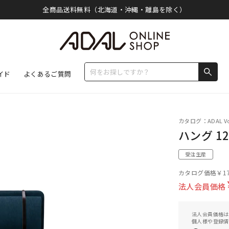
全商品送料無料（北海道・沖縄・離島を除く）
イド
よくあるご質問
カタログ：ADAL Vo
ハング 12
受注生産
カタログ価格
￥17
法人会員価格
法人会員価格は
個人様や登録情