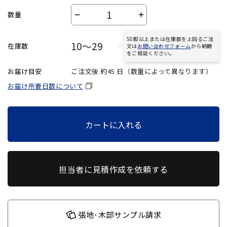
数量
－
＋
50脚以上または在庫数を上回るご注
10～29
在庫数
文は
お問い合わせフォーム
から納期
をご相談ください。
お届け目安
ご注文後 約
45
日（数量によって異なります）
お届け所要日数について
カートに入れる
担当者に見積作成を依頼する
張地･木部サンプル請求