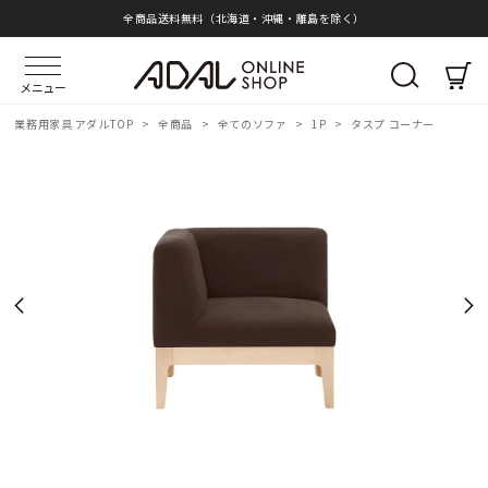
全商品送料無料（北海道・沖縄・離島を除く）
メニュー
業務用家具 アダルTOP
>
全商品
>
全てのソファ
>
1P
>
タスプ コーナー