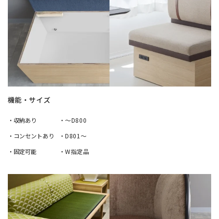
機能・サイズ
・収納あり
・～D800
・コンセントあり
・D801～
・固定可能
・W指定品