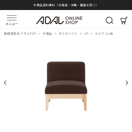
全商品送料無料（北海道・沖縄・離島を除く）
メニュー
業務用家具 アダルTOP
>
全商品
>
全てのソファ
>
1P
>
タスプ 1人掛