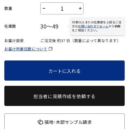
数量
－
＋
50脚以上または在庫数を上回るご注
30～49
在庫数
文は
お問い合わせフォーム
から納期
をご相談ください。
お届け目安
ご注文後 約
37
日（数量によって異なります）
お届け所要日数について
カートに入れる
担当者に見積作成を依頼する
張地･木部サンプル請求