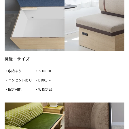
機能・サイズ
・収納あり
・～D800
・コンセントあり
・D801～
・固定可能
・W指定品