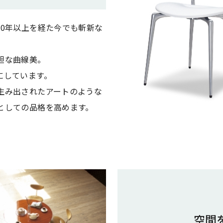
0年以上を経た今でも斬新な
胆な曲線美。
にしています。
生み出されたアートのような
としての品格を高めます。
空間