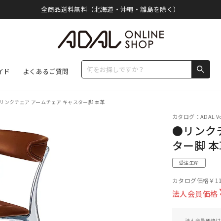
全商品送料無料（北海道・沖縄・離島を除く）
イド
よくあるご質問
リンクチェア アームチェア キャスター脚 本革
カタログ：ADAL Vo
●リンク
ター脚 本
受注生産
カタログ価格
￥11
法人会員価格
法人会員価格は