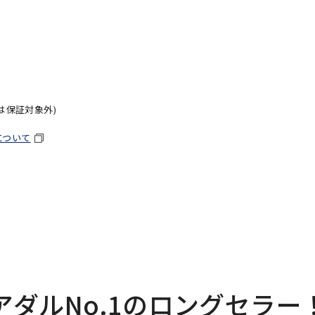
は保証対象外)
について
アダルNo.1のロングセラー