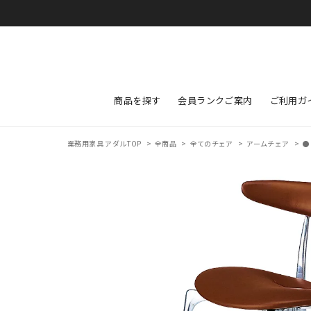
商品を探す
会員ランクご案内
ご利用ガ
業務用家具 アダルTOP
>
全商品
>
全てのチェア
>
アームチェア
>
●