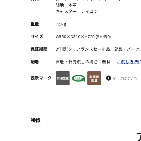
張地：本革
キャスター：ナイロン
重量
7.5kg
サイズ
W550×D510×H720 (SH450)
保証期間
3年間(クリアランスセール品、部品・パーツ
配送
直送・軒先渡しの場合：無料
お渡し方法
表示マーク
マークについて
特徴