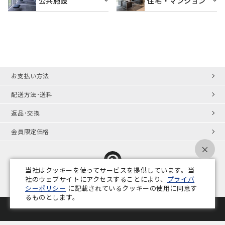
公共施設
住宅・マンション
お支払い方法
配送方法･送料
返品･交換
会員限定価格
×
当社はクッキーを使ってサービスを提供しています。当
社のウェブサイトにアクセスすることにより、
プライバ
シーポリシー
に記載されているクッキーの使用に同意す
プライバシーポリシー
特定商取引法
会社概要
業務用家具コラム
るものとします。
Copyright © ADAL CO.,LTD. All Rights Reserved.