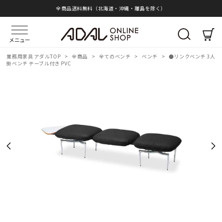
全商品送料無料（北海道・沖縄・離島を除く）
メニュー
業務用家具 アダルTOP
>
全商品
>
全てのベンチ
>
ベンチ
>
●リンクベンチ 3人
掛ベンチ テーブル付き PVC