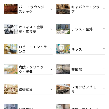
バー ・ラウンジ・
キャバクラ・クラ
スナック
ブ
オフィス・会議
テラス・屋外
室・応接室
ロビー・エントラ
キッズ
ンス
病院・クリニッ
葬儀場
ク・老健
ショッピングモー
結婚式場
ル