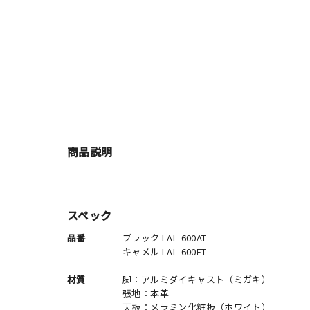
商品説明
スペック
品番
ブラック LAL-600AT
キャメル LAL-600ET
材質
脚：アルミダイキャスト（ミガキ）
張地：本革
天板：メラミン化粧板（ホワイト）