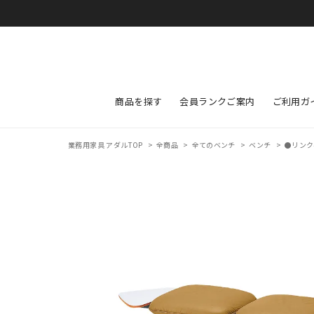
商品を探す
会員ランクご案内
ご利用ガ
業務用家具 アダルTOP
>
全商品
>
全てのベンチ
>
ベンチ
>
●リンク