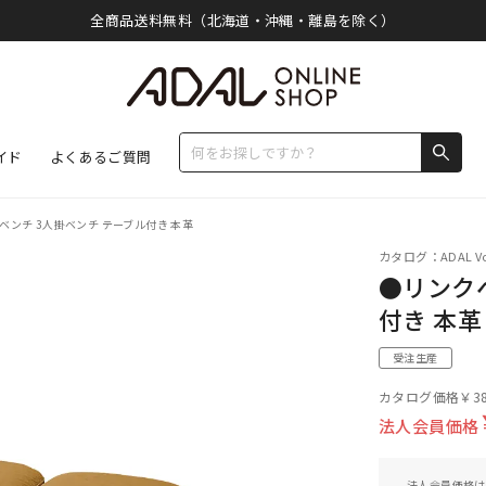
全商品送料無料（北海道・沖縄・離島を除く）
イド
よくあるご質問
ベンチ 3人掛ベンチ テーブル付き 本革
カタログ：ADAL Vo
●リンク
付き 本革
受注生産
カタログ価格
￥38
法人会員価格
法人会員価格は