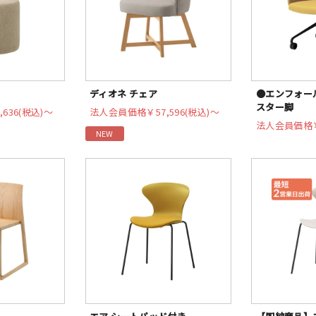
ディオネ チェア
●エンフォール
スター脚
,636(税込)〜
法人会員価格
￥57,596(税込)〜
法人会員価格
NEW