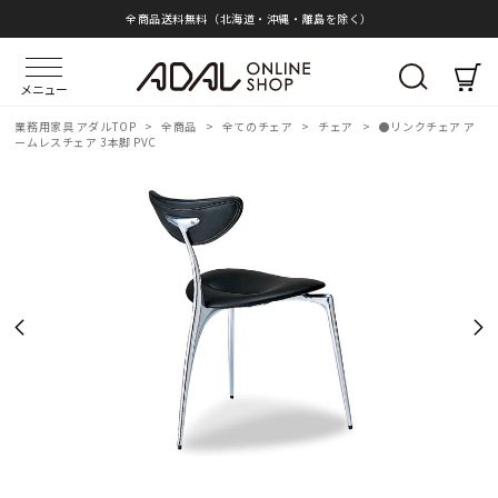
全商品送料無料（北海道・沖縄・離島を除く）
メニュー
業務用家具 アダルTOP
>
全商品
>
全てのチェア
>
チェア
>
●リンクチェア ア
ームレスチェア 3本脚 PVC