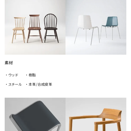
素材
・ウッド
・樹脂
・スチール
・本革/合成皮革