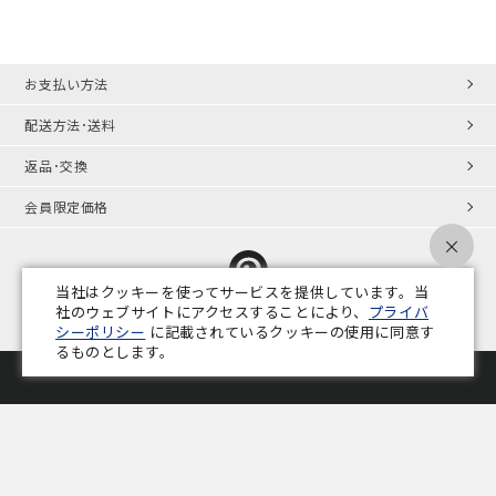
お支払い方法
配送方法･送料
返品･交換
会員限定価格
×
当社はクッキーを使ってサービスを提供しています。当
社のウェブサイトにアクセスすることにより、
プライバ
シーポリシー
に記載されているクッキーの使用に同意す
プライバシーポリシー
特定商取引法
会社概要
業務用家具コラム
るものとします。
Copyright © ADAL CO.,LTD. All Rights Reserved.