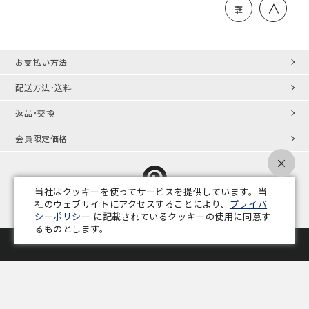
＞
お支払い方法
配送方法･送料
返品･交換
会員限定価格
×
当社はクッキーを使ってサービスを提供しています。当
社のウェブサイトにアクセスすることにより、
プライバ
シーポリシー
に記載されているクッキーの使用に同意す
プライバシーポリシー
特定商取引法
会社概要
業務用家具コラム
るものとします。
Copyright © ADAL CO.,LTD. All Rights Reserved.