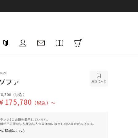
l.28
 ソファ
お気に入り
8,500
（税込）
￥175,780
（税込）〜
ランク5の金額を表示しています。
報が不正確な法人様は法人会員価格に該当しない場合があります。
クの詳細はこちら