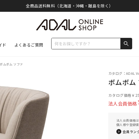
全商品送料無料（北海道・沖縄・離島を除く）
イド
よくあるご質問
ボムボム ソファ
カタログ：ADAL Vo
ボムボム
カタログ価格
￥25
法人会員価格
法人会員価格は
個人様や登録情
会員ラン