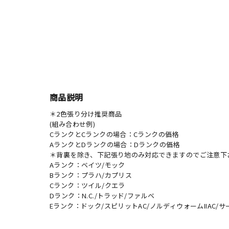
商品説明
＊2色張り分け推奨商品
(組み合わせ例)
CランクとCランクの場合：Cランクの価格
AランクとDランクの場合：Dランクの価格
＊背裏を除き、下記張り地のみ対応できますのでご注意下
Aランク：ベイツ/モック
Bランク：プラハ/カプリス
Cランク：ツイル/クエラ
Dランク：N.C./トラッド/ファルベ
Eランク：ドック/スピリットAC/ノルディウォームIIAC/サ