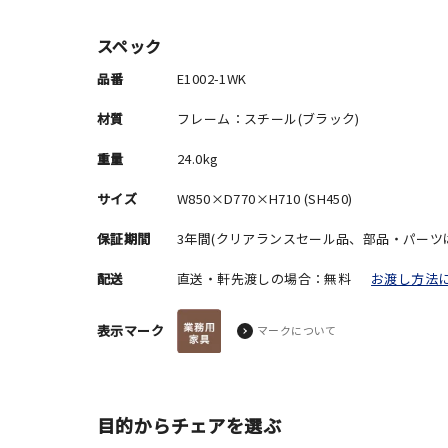
スペック
品番
E1002-1WK
材質
フレーム：スチール(ブラック)
重量
24.0kg
サイズ
W850×D770×H710 (SH450)
保証期間
3年間(クリアランスセール品、部品・パーツ
配送
直送・軒先渡しの場合：無料
お渡し方法
表示マーク
マークについて
目的からチェアを選ぶ