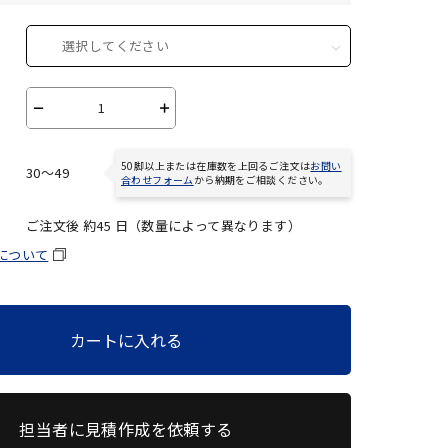
選択してください
－
＋
50脚以上または在庫数を上回るご注文は
お問い
30～49
合わせフォーム
から納期をご相談ください。
ご注文後 約
45
日（数量によって異なります）
について
カートに入れる
担当者に見積作成を依頼する