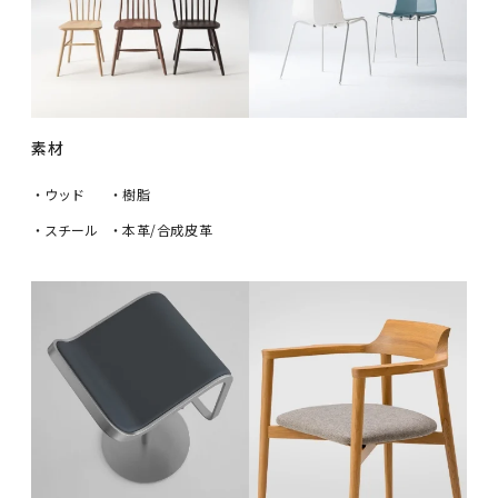
素材
・ウッド
・樹脂
・スチール
・本革/合成皮革