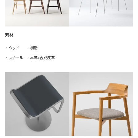
素材
・ウッド
・樹脂
・スチール
・本革/合成皮革