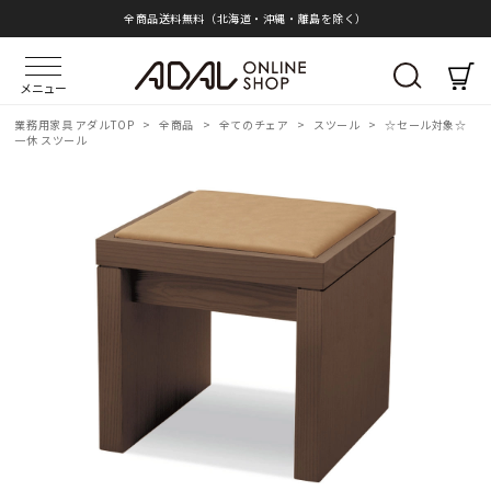
全商品送料無料（北海道・沖縄・離島を除く）
メニュー
業務用家具 アダルTOP
>
全商品
>
全てのチェア
>
スツール
>
☆セール対象☆
一休 スツール