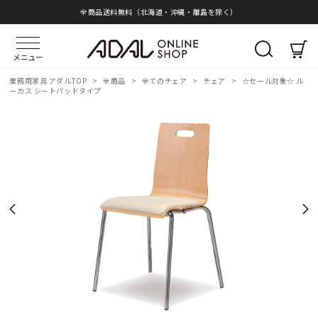
全商品送料無料（北海道・沖縄・離島を除く）
メニュー
業務用家具 アダルTOP
>
全商品
>
全てのチェア
>
チェア
>
☆セール対象☆ ル
ーカス シートパッドタイプ