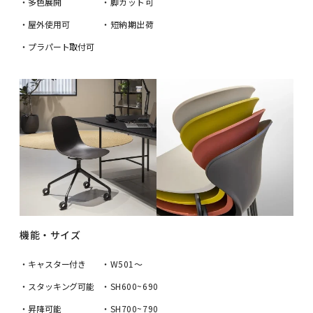
・多色展開
・脚カット可
・屋外使用可
・短納期出荷
・プラパート取付可
機能・サイズ
・キャスター付き
・W501〜
・スタッキング可能
・SH600~690
・昇降可能
・SH700~790