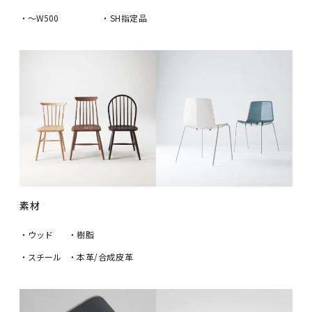
・〜W500
・SH指定品
素材
・ウッド
・樹脂
・スチール
・本革/合成皮革