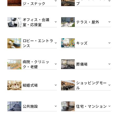
ジ・スナック
ブ
オフィス・会議
テラス・屋外
室・応接室
ロビー・エントラ
キッズ
ンス
病院・クリニッ
葬儀場
ク・老健
ショッピングモー
結婚式場
ル
公共施設
住宅・マンション