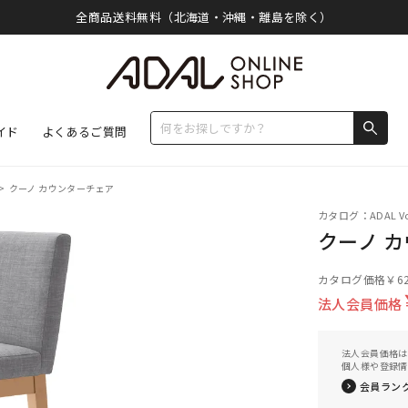
全商品送料無料（北海道・沖縄・離島を除く）
イド
よくあるご質問
>
クーノ カウンターチェア
カタログ：ADAL Vo
クーノ 
カタログ価格
￥62
法人会員価格
法人会員価格は
個人様や登録情
会員ラン