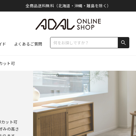
全商品送料無料（北海道・沖縄・離島を除く）
イド
よくあるご質問
カット可
脚カット可
好みの高さ
おります。