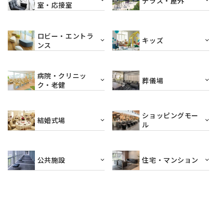
テラス・屋外
室・応接室
ロビー・エントラ
キッズ
ンス
病院・クリニッ
葬儀場
ク・老健
ショッピングモー
結婚式場
ル
公共施設
住宅・マンション