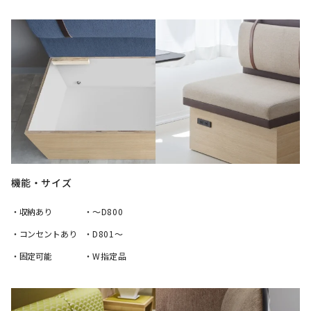
機能・サイズ
・収納あり
・～D800
・コンセントあり
・D801～
・固定可能
・W指定品