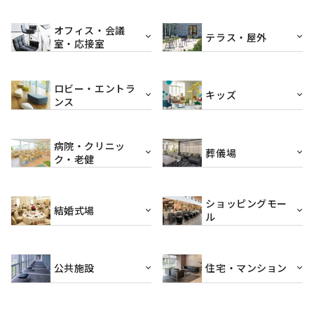
オフィス・会議
テラス・屋外
室・応接室
ロビー・エントラ
キッズ
ンス
病院・クリニッ
葬儀場
ク・老健
ショッピングモー
結婚式場
ル
公共施設
住宅・マンション