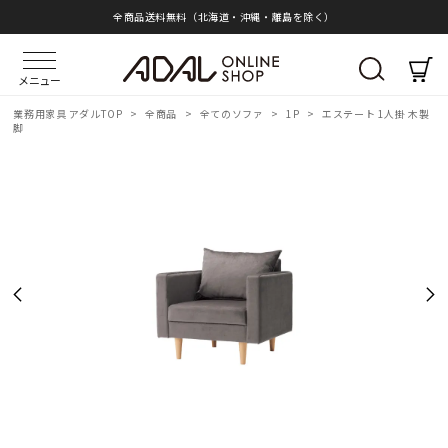
全商品送料無料（北海道・沖縄・離島を除く）
メニュー
業務用家具 アダルTOP
>
全商品
>
全てのソファ
>
1P
>
エステート 1人掛 木製
脚