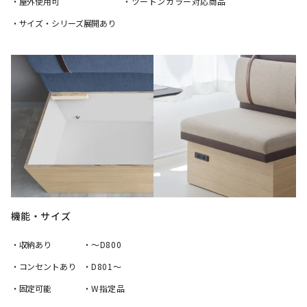
・屋外使用可
・ツートンカラー対応商品
・サイズ・シリーズ展開あり
機能・サイズ
・収納あり
・～D800
・コンセントあり
・D801～
・固定可能
・W指定品