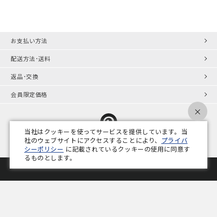
お支払い方法
配送方法･送料
返品･交換
会員限定価格
×
当社はクッキーを使ってサービスを提供しています。当
社のウェブサイトにアクセスすることにより、
プライバ
シーポリシー
に記載されているクッキーの使用に同意す
プライバシーポリシー
特定商取引法
会社概要
業務用家具コラム
るものとします。
Copyright © ADAL CO.,LTD. All Rights Reserved.