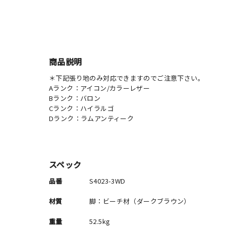
商品説明
＊下記張り地のみ対応できますのでご注意下さい。
Aランク：アイコン/カラーレザー
Bランク：バロン
Cランク：ハイラルゴ
Dランク：ラムアンティーク
スペック
品番
S4023-3WD
材質
脚：ビーチ材（ダークブラウン）
重量
52.5kg