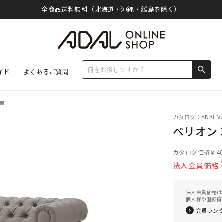
全商品送料無料（北海道・沖縄・離島を除く）
イド
よくあるご質問
人掛
カタログ：ADAL Vo
ベリオン 
カタログ価格
￥46
法人会員価格
法人会員価格は
個人様や登録情
会員ラン