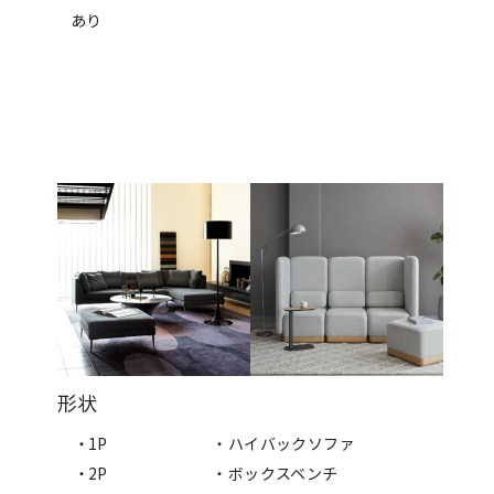
あり
形状
・1P
・ハイバックソファ
・2P
・ボックスベンチ