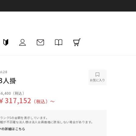
l.28
3人掛
お気に入り
6,400
（税込）
￥317,152
（税込）〜
ランク5の金額を表示しています。
報が不正確な法人様は法人会員価格に該当しない場合があります。
クの詳細はこちら