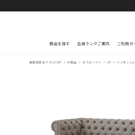
商品を探す
会員ランクご案内
ご利用ガ
業務用家具 アダルTOP
>
全商品
>
全てのソファ
>
3P
>
ベリオン 3