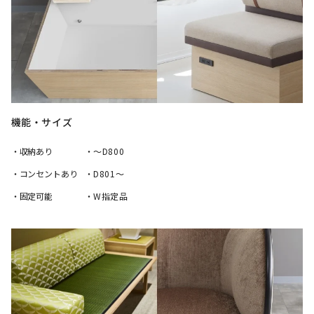
機能・サイズ
・収納あり
・～D800
・コンセントあり
・D801～
・固定可能
・W指定品