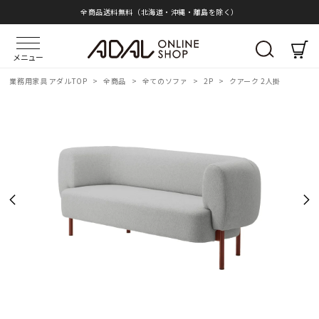
全商品送料無料（北海道・沖縄・離島を除く）
メニュー
業務用家具 アダルTOP
>
全商品
>
全てのソファ
>
2P
>
クアーク 2人掛