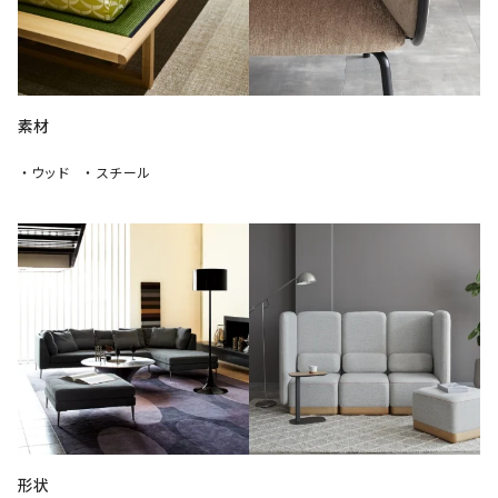
素材
・ウッド
・スチール
形状