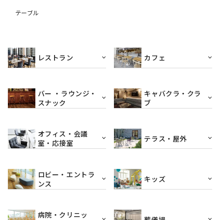
テーブル
レストラン
カフェ
バー ・ラウンジ・
キャバクラ・クラ
スナック
ブ
オフィス・会議
テラス・屋外
室・応接室
ロビー・エントラ
キッズ
ンス
病院・クリニッ
葬儀場