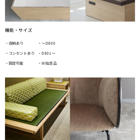
機能・サイズ
・収納あり
・～D800
・コンセントあり
・D801～
・固定可能
・W指定品