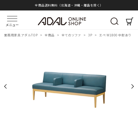
全商品送料無料（北海道・沖縄・離島を除く）
メニュー
業務用家具 アダルTOP
>
全商品
>
全てのソファ
>
3P
>
エペ W1800 中肘あり