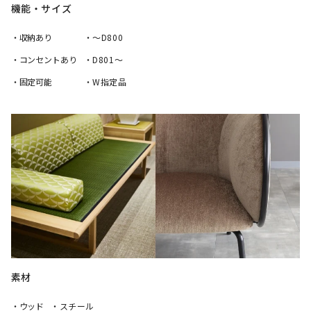
機能・サイズ
・収納あり
・～D800
・コンセントあり
・D801～
・固定可能
・W指定品
素材
・ウッド
・スチール