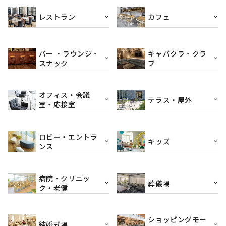
レストラン
カフェ
バー ・ラウンジ・
キャバクラ・クラ
スナック
ブ
オフィス・会議
テラス・屋外
室・応接室
ロビー・エントラ
キッズ
ンス
病院・クリニッ
葬儀場
ク・老健
ショッピングモー
結婚式場