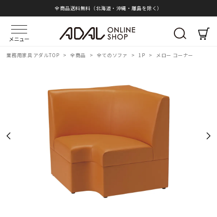
全商品送料無料（北海道・沖縄・離島を除く）
メニュー
業務用家具 アダルTOP
>
全商品
>
全てのソファ
>
1P
>
メロー コーナー