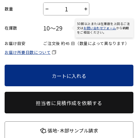
数量
－
＋
50脚以上または在庫数を上回るご注
10～29
在庫数
文は
お問い合わせフォーム
から納期
をご相談ください。
お届け目安
ご注文後 約
45
日（数量によって異なります）
お届け所要日数について
カートに入れる
担当者に見積作成を依頼する
張地･木部サンプル請求