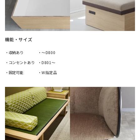
機能・サイズ
・収納あり
・～D800
・コンセントあり
・D801～
・固定可能
・W指定品