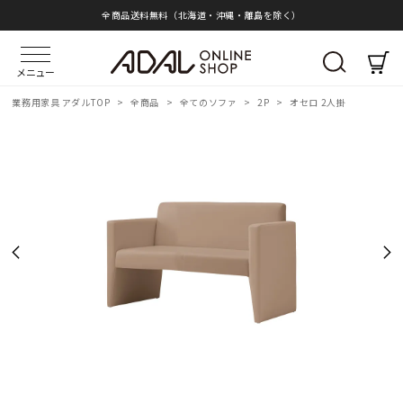
全商品送料無料（北海道・沖縄・離島を除く）
メニュー
業務用家具 アダルTOP
>
全商品
>
全てのソファ
>
2P
>
オセロ 2人掛