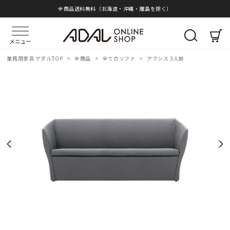
全商品送料無料（北海道・沖縄・離島を除く）
メニュー
業務用家具 アダルTOP
>
全商品
>
全てのソファ
>
アクシス 3人掛