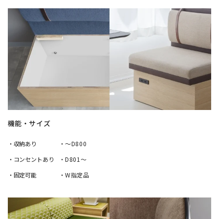
機能・サイズ
・収納あり
・～D800
・コンセントあり
・D801～
・固定可能
・W指定品