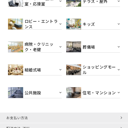
テラス・屋外
室・応接室
ロビー・エントラ
キッズ
ンス
病院・クリニッ
葬儀場
ク・老健
ショッピングモー
結婚式場
ル
公共施設
住宅・マンション
お支払い方法