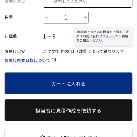
張地を選ぶ
選択してください
数量
－
＋
50脚以上または在庫数を上回るご注
1～9
在庫数
文は
お問い合わせフォーム
から納期
をご相談ください。
お届け目安
ご注文後 約
28
日（数量によって異なります）
お届け所要日数について
カートに入れる
担当者に見積作成を依頼する