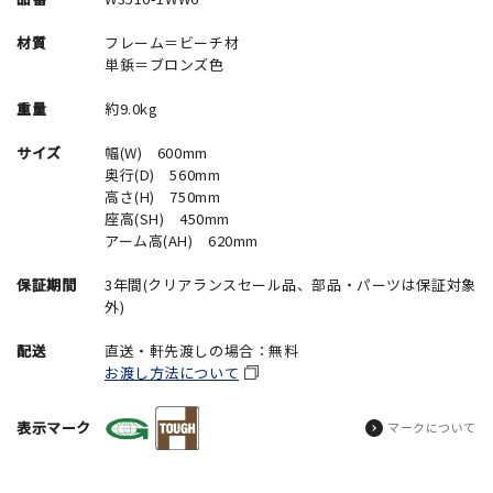
材質
フレーム＝ビーチ材
単鋲＝ブロンズ色
重量
約9.0kg
サイズ
幅(W) 600mm
奥行(D) 560mm
高さ(H) 750mm
座高(SH) 450mm
アーム高(AH) 620mm
保証期間
3年間(クリアランスセール品、部品・パーツは保証対象
外)
配送
直送・軒先渡しの場合：無料
お渡し方法について
表示マーク
マークについて