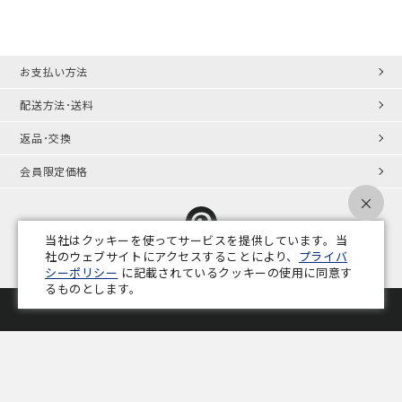
お支払い方法
配送方法･送料
返品･交換
会員限定価格
×
当社はクッキーを使ってサービスを提供しています。当
社のウェブサイトにアクセスすることにより、
プライバ
シーポリシー
に記載されているクッキーの使用に同意す
プライバシーポリシー
特定商取引法
会社概要
業務用家具コラム
るものとします。
Copyright © ADAL CO.,LTD. All Rights Reserved.