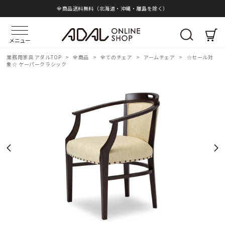
全商品送料無料（北海道・沖縄・離島を除く）
メニュー
業務用家具 アダルTOP
>
全商品
>
全てのチェア
>
アームチェア
>
☆セール対
象☆ ケーパークラシック