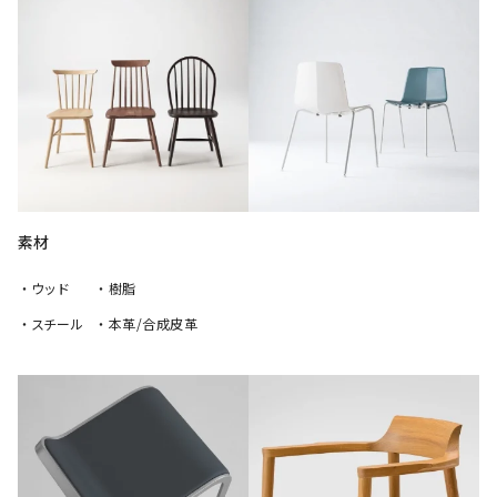
素材
・ウッド
・樹脂
・スチール
・本革/合成皮革