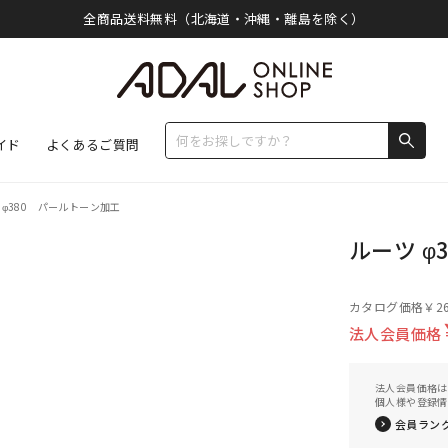
全商品送料無料（北海道・沖縄・離島を除く）
イド
よくあるご質問
 φ380 パールトーン加工
ルーツ φ
カタログ価格
￥26
法人会員価格
法人会員価格は
個人様や登録情
会員ラン