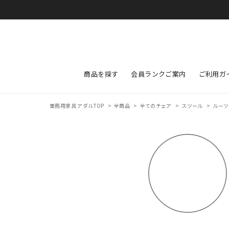
商品を探す
会員ランクご案内
ご利用ガ
業務用家具 アダルTOP
>
全商品
>
全てのチェア
>
スツール
>
ルーツ