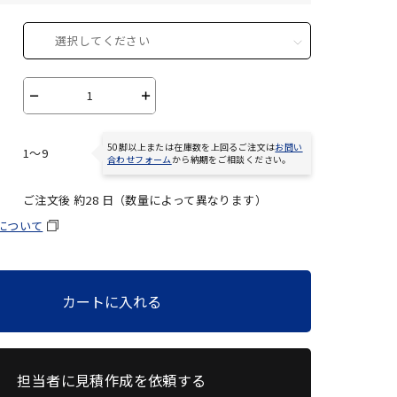
選択してください
－
＋
50脚以上または在庫数を上回るご注文は
お問い
1～9
合わせフォーム
から納期をご相談ください。
ご注文後 約
28
日（数量によって異なります）
について
カートに入れる
担当者に見積作成を依頼する