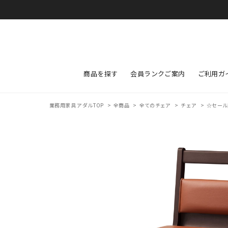
商品を探す
会員ランクご案内
ご利用ガ
業務用家具 アダルTOP
>
全商品
>
全てのチェア
>
チェア
>
☆セール