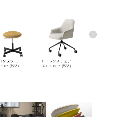
ロン スツール
ローレンス チェア
クーノ アームレ
,600〜(税込)
￥106,150〜(税込)
物脚 取手付き
￥42,900〜(税