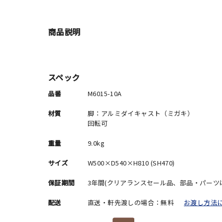
商品説明
スペック
品番
M6015-10A
材質
脚：アルミダイキャスト（ミガキ）
回転可
重量
9.0kg
サイズ
W500×D540×H810 (SH470)
保証期間
3年間(クリアランスセール品、部品・パーツ
配送
直送・軒先渡しの場合：無料
お渡し方法