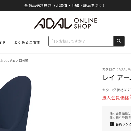
全商品送料無料（北海道・沖縄・離島を除く）
イド
よくあるご質問
ームレスチェア 回転脚
カタログ：ADAL Vo
レイ ア
カタログ価格
￥79
法人会員価格
法人会員価格は
個人様や登録情
会員ラン