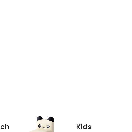
nch
Kids