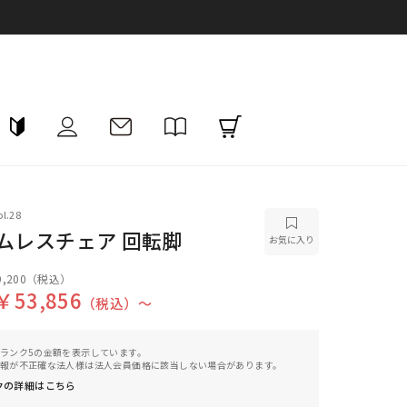
l.28
ームレスチェア 回転脚
お気に入り
,200
（税込）
￥53,856
（税込）〜
ランク5の金額を表示しています。
報が不正確な法人様は法人会員価格に該当しない場合があります。
クの詳細はこちら