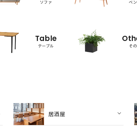
ソファ
ベ
Table
Oth
テーブル
そ
居酒屋