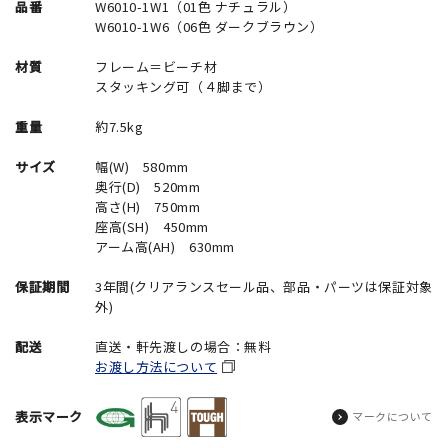
品番
W6010-1W1（01色 ナチュラル）
W6010-1W6（06色 ダークブラウン）
材質
フレーム＝ビーチ材
スタッキング可（４脚まで）
重量
約7.5kg
サイズ
幅(W) 580mm
奥行(D) 520mm
高さ(H) 750mm
座高(SH) 450mm
アーム高(AH) 630mm
保証期間
3年間(クリアランスセール品、部品・パーツは保証対象
外)
配送
直送・軒先渡しの場合：無料
お渡し方法について
表示マーク
マークについて