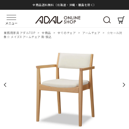
全商品送料無料（北海道・沖縄・離島を除く）
メニュー
業務用家具 アダルTOP
>
全商品
>
全てのチェア
>
アームチェア
>
☆セール対
象☆ メイズII アームチェア 背:張込