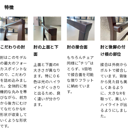
特徴
こだわりの肘
肘の上面と下
肘の接合面
肘と後脚の付
面
け根の部位
肘はこのモデル
もちろんチェア
の最大のフォー
同様に”チリ”は
上面と下面のR
接合は外側から
カスポイントな
とらず、V目地
大きさが異なり
ボルトで接合し
ので、こだわり
で接合面を可能
ます。特に０６
ています。背後
を詰め込みまし
な限りフラット
色は光のハイラ
から見た目も美
た。全体的に有
に納めていま
イトがくっきり
しくあるよう
機的な丸みを帯
す。
と出るため、良
に、大きなRを
びながら、前方
く違いが分かり
取って、美しい
から後方にむけ
ます。
ハイライトが出
てなだらかなR
るようにしまし
形状が収束して
た。
いくような形状
です。