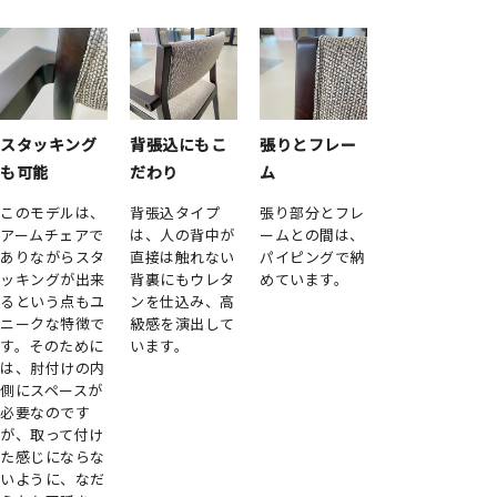
スタッキング
背張込にもこ
張りとフレー
も可能
だわり
ム
このモデルは、
背張込タイプ
張り部分とフレ
アームチェアで
は、人の背中が
ームとの間は、
ありながらスタ
直接は触れない
パイピングで納
ッキングが出来
背裏にもウレタ
めています。
るという点もユ
ンを仕込み、高
ニークな特徴で
級感を演出して
す。そのために
います。
は、肘付けの内
側にスペースが
必要なのです
が、取って付け
た感じにならな
いように、なだ