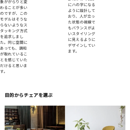
象ががらりと変
にハの字になる
わることが多い
ように設計して
のですが、この
おり、人が立っ
モデルはそうな
た状態の視線で
らないようなス
もバランスがよ
タッキング方式
いスタイリング
を追求しまし
に見えるように
た。同じ空間に
デザインしてい
あっても、調和
ます。
が取れているこ
とを感じていた
だけると思いま
す。
目的からチェアを選ぶ