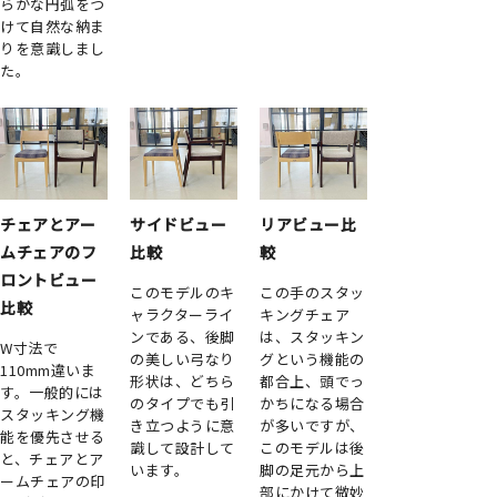
らかな円弧をつ
けて自然な納ま
りを意識しまし
た。
チェアとアー
サイドビュー
リアビュー比
ムチェアのフ
比較
較
ロントビュー
このモデルのキ
この手のスタッ
比較
ャラクターライ
キングチェア
ンである、後脚
は、スタッキン
W寸法で
の美しい弓なり
グという機能の
110mm違いま
形状は、どちら
都合上、頭でっ
す。一般的には
のタイプでも引
かちになる場合
スタッキング機
き立つように意
が多いですが、
能を優先させる
識して設計して
このモデルは後
と、チェアとア
います。
脚の足元から上
ームチェアの印
部にかけて微妙