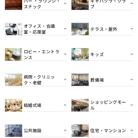
バー ・ラウンジ・
キャバクラ・クラ
スナック
ブ
オフィス・会議
テラス・屋外
室・応接室
ロビー・エントラ
キッズ
ンス
病院・クリニッ
葬儀場
ク・老健
ショッピングモー
結婚式場
ル
公共施設
住宅・マンション