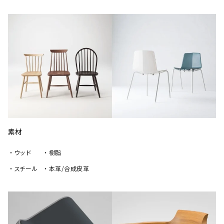
素材
・ウッド
・樹脂
・スチール
・本革/合成皮革