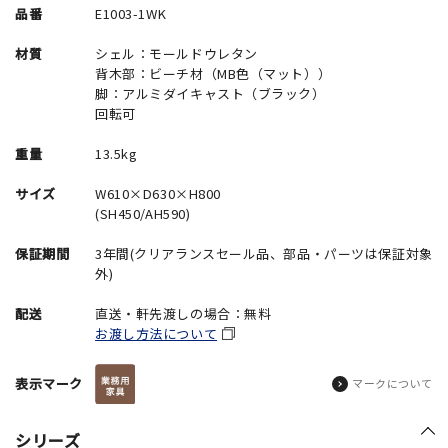
品番
E1003-1WK
材質
シェル：モールドウレタン
背木部：ビーチ材（MB色（マット））
脚：アルミダイキャスト（ブラック）
回転可
重量
13.5kg
サイズ
W610×D630×H800
(SH450/AH590)
保証期間
3年間(クリアランスセール品、部品・パーツは保証対象
外)
配送
直送・軒先渡しの場合：無料
お渡し方法について
表示マーク
マークについて
シリーズ