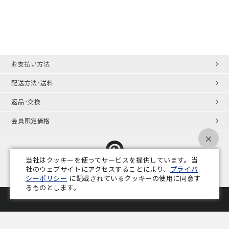
お支払い方法
配送方法･送料
返品･交換
会員限定価格
×
当社はクッキーを使ってサービスを提供しています。当
社のウェブサイトにアクセスすることにより、
プライバ
シーポリシー
に記載されているクッキーの使用に同意す
プライバシーポリシー
特定商取引法
会社概要
業務用家具コラム
るものとします。
Copyright © ADAL CO.,LTD. All Rights Reserved.