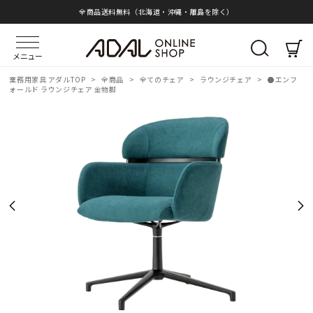
全商品送料無料（北海道・沖縄・離島を除く）
メニュー
業務用家具 アダルTOP
>
全商品
>
全てのチェア
>
ラウンジチェア
>
●エンフ
ォールド ラウンジチェア 金物脚