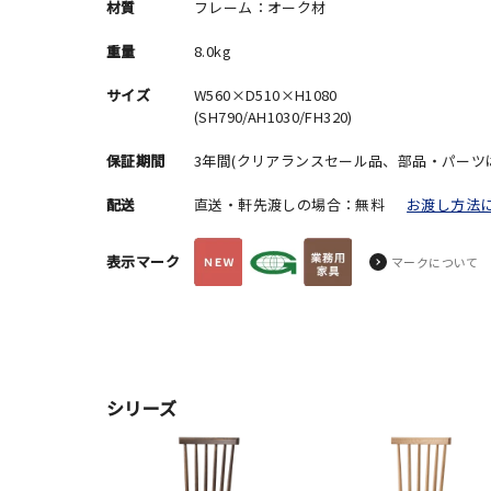
材質
フレーム：オーク材
重量
8.0kg
サイズ
W560×D510×H1080
(SH790/AH1030/FH320)
保証期間
3年間(クリアランスセール品、部品・パーツ
配送
直送・軒先渡しの場合：無料
お渡し方法
表示マーク
マークについて
シリーズ