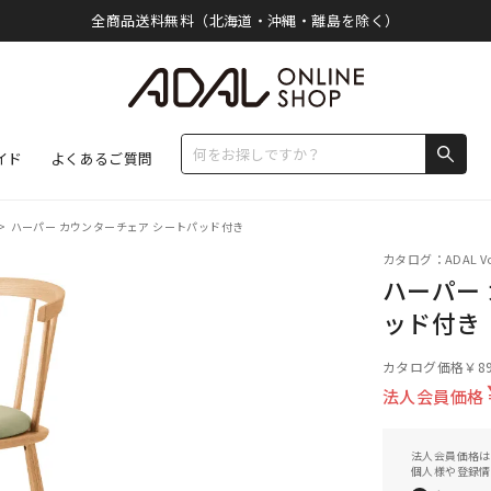
全商品送料無料（北海道・沖縄・離島を除く）
イド
よくあるご質問
>
ハーパー カウンターチェア シートパッド付き
カタログ：ADAL Vo
ハーパー
ッド付き
カタログ価格
￥89
法人会員価格
法人会員価格は
個人様や登録情